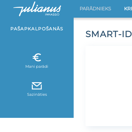
PARĀDNIEKS
KR
PAŠAPKALPOŠANĀS
SMART-ID
Mani parādi
Sazināties