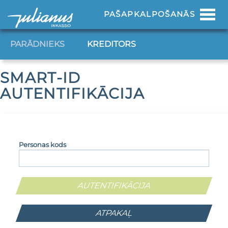
Toggl
PAŠAPKALPOŠANĀS
navig
PARĀDNIEKS
KREDITORS
SMART-ID
AUTENTIFIKĀCIJA
Personas kods
ATPAKAĻ