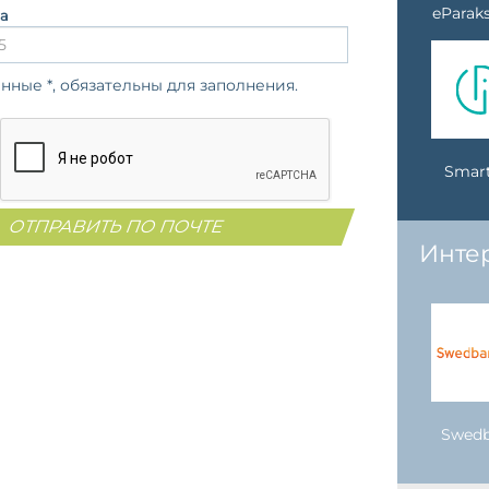
eParaks
а
енные *, обязательны для заполнения.
Smart
Инте
Swed