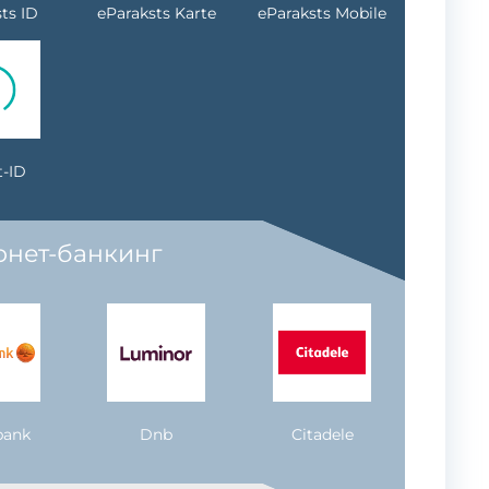
ts ID
eParaksts Karte
eParaksts Mobile
-ID
рнет-банкинг
bank
Dnb
Citadele