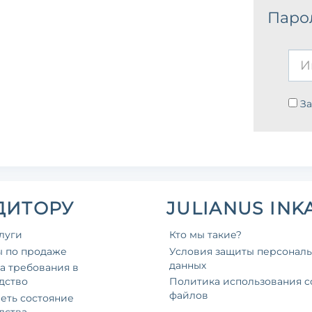
Паро
З
ДИТОРУ
JULIANUS INK
луги
Кто мы такие?
ы по продаже
Условия защиты персонал
данных
а требования в
дство
Политика использования co
файлов
еть состояние
дства