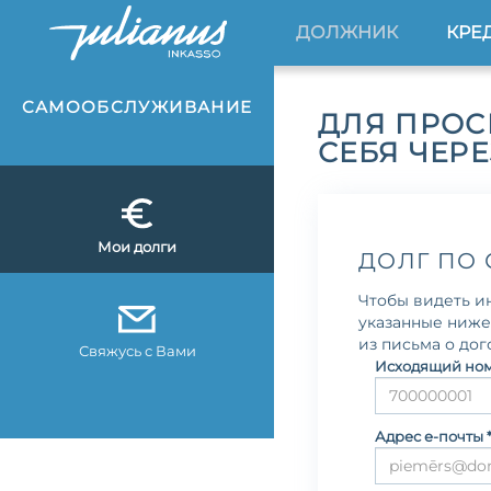
ДОЛЖНИК
КРЕ
CАМООБСЛУЖИВАНИЕ
ДЛЯ ПРОС
СЕБЯ ЧЕРЕ
Мои долги
ДОЛГ ПО
Чтобы видеть и
указанные ниже
из письма о дог
Свяжусь с Вами
Исходящий ном
Адрес е-почты 