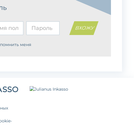
ль
апомнить меня
ASSO
ьных
okie-