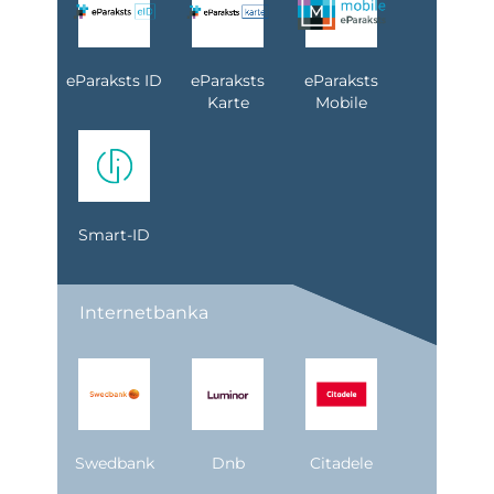
eParaksts ID
eParaksts
eParaksts
Karte
Mobile
Smart-ID
Internetbanka
Swedbank
Dnb
Citadele