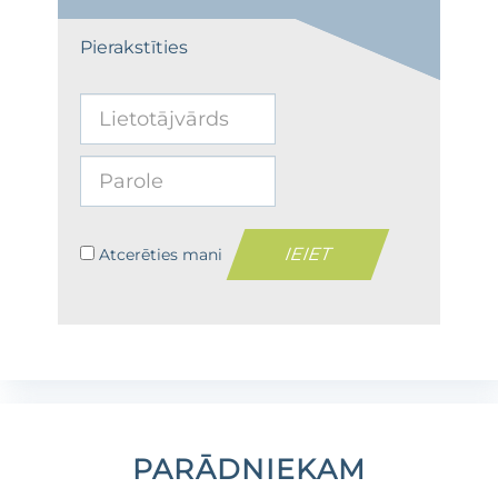
Pierakstīties
Atcerēties mani
PARĀDNIEKAM