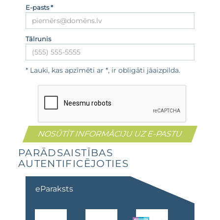
E-pasts *
Tālrunis
* Lauki, kas apzīmēti ar *, ir obligāti jāaizpilda.
PARĀDSAISTĪBAS
AUTENTIFICĒJOTIES
eParaksts