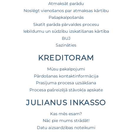
Atmaksāt parādu
Noslēgt vienošanos par atmaksas kārtību
Pašapkalpošanās
Skatīt parāda pārvaldes procesu
Iebildumu un sūdzību izskatīšanas kārtība
BUJ
Sazināties
KREDITORAM
Mūsu pakalpojumi
Pārdošanas kontaktinformācija
Prasījuma procesa uzsākšana
Procesa pašreizējā stāvokļa apskate
JULIANUS INKASSO
Kas mēs esam?
Nāc pie mums strādāt!
Datu aizsardzības noteikumi