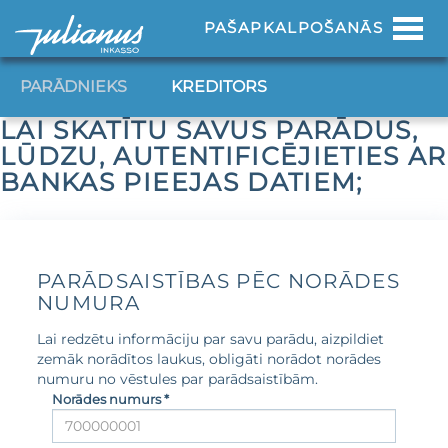
Toggl
PAŠAPKALPOŠANĀS
navig
PARĀDNIEKS
KREDITORS
LAI SKATĪTU SAVUS PARĀDUS,
LŪDZU, AUTENTIFICĒJIETIES AR
BANKAS PIEEJAS DATIEM;
PARĀDSAISTĪBAS PĒC NORĀDES
NUMURA
Lai redzētu informāciju par savu parādu, aizpildiet
zemāk norādītos laukus, obligāti norādot norādes
numuru no vēstules par parādsaistībām.
Norādes numurs *