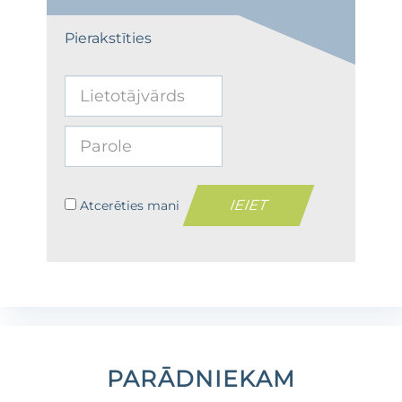
Pierakstīties
Atcerēties mani
PARĀDNIEKAM