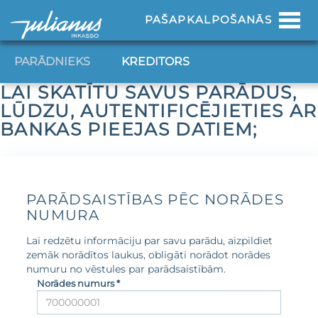
Toggl
PAŠAPKALPOŠANĀS
navig
PARĀDNIEKS
KREDITORS
LAI SKATĪTU SAVUS PARĀDUS,
LŪDZU, AUTENTIFICĒJIETIES AR
BANKAS PIEEJAS DATIEM;
PARĀDSAISTĪBAS PĒC NORĀDES
NUMURA
Lai redzētu informāciju par savu parādu, aizpildiet
zemāk norādītos laukus, obligāti norādot norādes
numuru no vēstules par parādsaistībām.
Norādes numurs *