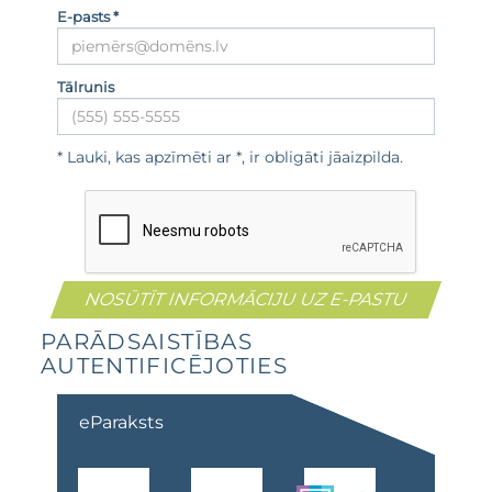
E-pasts *
Tālrunis
* Lauki, kas apzīmēti ar *, ir obligāti jāaizpilda.
PARĀDSAISTĪBAS
AUTENTIFICĒJOTIES
eParaksts