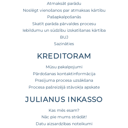
Atmaksāt parādu
Noslēgt vienošanos par atmaksas kārtību
Pašapkalpošanās
Skatīt parāda pārvaldes procesu
Iebildumu un sūdzību izskatīšanas kārtība
BUJ
Sazināties
KREDITORAM
Mūsu pakalpojumi
Pārdošanas kontaktinformācija
Prasījuma procesa uzsākšana
Procesa pašreizējā stāvokļa apskate
JULIANUS INKASSO
Kas mēs esam?
Nāc pie mums strādāt!
Datu aizsardzības noteikumi