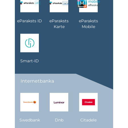
eParaksts ID
eParaksts
eParaksts
Karte
Mobile
Smart-ID
Internetbanka
Swedbank
Dnb
Citadele