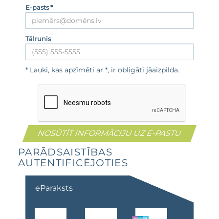
E-pasts *
Tālrunis
* Lauki, kas apzīmēti ar *, ir obligāti jāaizpilda.
PARĀDSAISTĪBAS
AUTENTIFICĒJOTIES
eParaksts