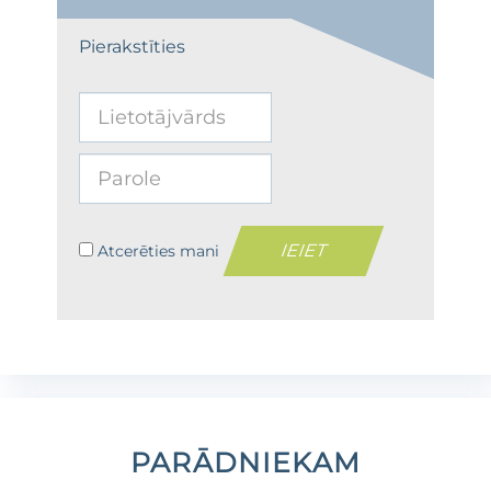
Pierakstīties
Atcerēties mani
PARĀDNIEKAM