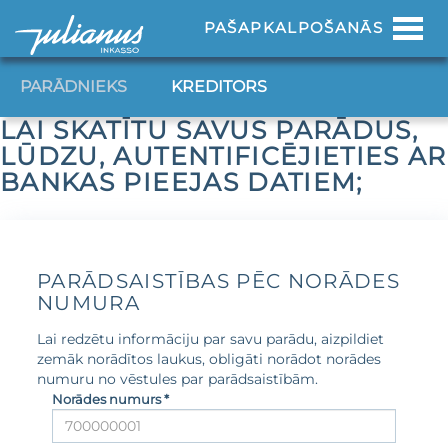
Toggl
PAŠAPKALPOŠANĀS
navig
PARĀDNIEKS
KREDITORS
LAI SKATĪTU SAVUS PARĀDUS,
LŪDZU, AUTENTIFICĒJIETIES AR
BANKAS PIEEJAS DATIEM;
PARĀDSAISTĪBAS PĒC NORĀDES
NUMURA
Lai redzētu informāciju par savu parādu, aizpildiet
zemāk norādītos laukus, obligāti norādot norādes
numuru no vēstules par parādsaistībām.
Norādes numurs *