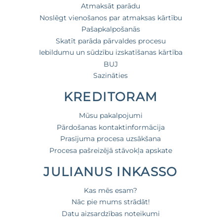
Atmaksāt parādu
Noslēgt vienošanos par atmaksas kārtību
Pašapkalpošanās
Skatīt parāda pārvaldes procesu
Iebildumu un sūdzību izskatīšanas kārtība
BUJ
Sazināties
KREDITORAM
Mūsu pakalpojumi
Pārdošanas kontaktinformācija
Prasījuma procesa uzsākšana
Procesa pašreizējā stāvokļa apskate
JULIANUS INKASSO
Kas mēs esam?
Nāc pie mums strādāt!
Datu aizsardzības noteikumi