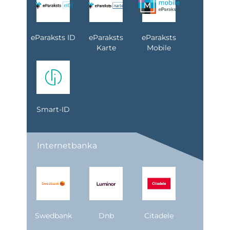
eParaksts ID
eParaksts
eParaksts
Karte
Mobile
Smart-ID
Internetbanka
Swedbank
Dnb
Citadele