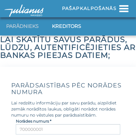
Toggl
PAŠAPKALPOŠANĀS
navig
PARĀDNIEKS
KREDITORS
LAI SKATĪTU SAVUS PARĀDUS,
LŪDZU, AUTENTIFICĒJIETIES AR
BANKAS PIEEJAS DATIEM;
PARĀDSAISTĪBAS PĒC NORĀDES
NUMURA
Lai redzētu informāciju par savu parādu, aizpildiet
zemāk norādītos laukus, obligāti norādot norādes
numuru no vēstules par parādsaistībām.
Norādes numurs *