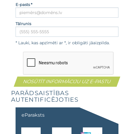
E-pasts *
Tālrunis
* Lauki, kas apzīmēti ar *, ir obligāti jāaizpilda.
PARĀDSAISTĪBAS
AUTENTIFICĒJOTIES
eParaksts