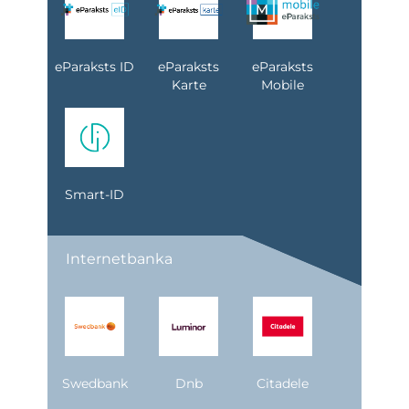
eParaksts ID
eParaksts
eParaksts
Karte
Mobile
Smart-ID
Internetbanka
Swedbank
Dnb
Citadele