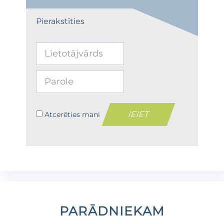
Pierakstīties
Atcerēties mani
PARĀDNIEKAM