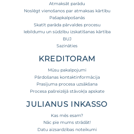
Atmaksāt parādu
Noslēgt vienošanos par atmaksas kārtību
Pašapkalpošanās
Skatīt parāda pārvaldes procesu
Iebildumu un sūdzību izskatīšanas kārtība
BUJ
Sazināties
KREDITORAM
Mūsu pakalpojumi
Pārdošanas kontaktinformācija
Prasījuma procesa uzsākšana
Procesa pašreizējā stāvokļa apskate
JULIANUS INKASSO
Kas mēs esam?
Nāc pie mums strādāt!
Datu aizsardzības noteikumi